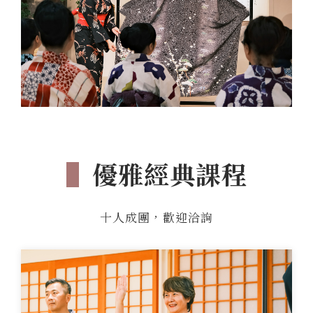
▌
優雅經典課程
十人成團，歡迎洽詢