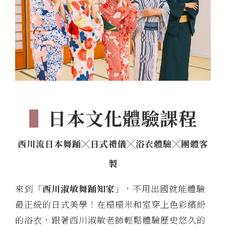
▌
日本文化體驗課程
西川流日本舞踊╳日式禮儀╳浴衣體驗
╳團體客
製
來到「
西川淑敏舞踊知家
，不用出國就能體驗
」
最正統的日式美學！在榻榻米和室穿上色彩繽紛
的浴衣，跟著西川淑敏老師輕鬆體驗歷史悠久的