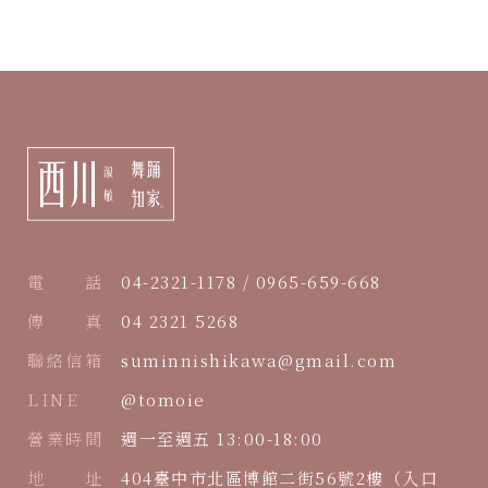
電 話
04-2321-1178 / 0965-659-668
傳 真
04 2321 5268
聯絡信箱
suminnishikawa@gmail.com
LINE
@tomoie
營業時間
週一至週五 13:00-18:00
地 址
404臺中市北區博館二街56號2樓（入口