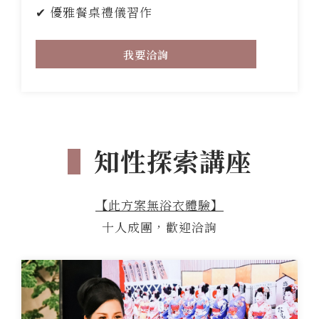
✔ 優雅餐桌禮儀習作
我要洽詢
▌
知性探索講座
【此方案無浴衣體驗】
十人成團，歡迎洽詢