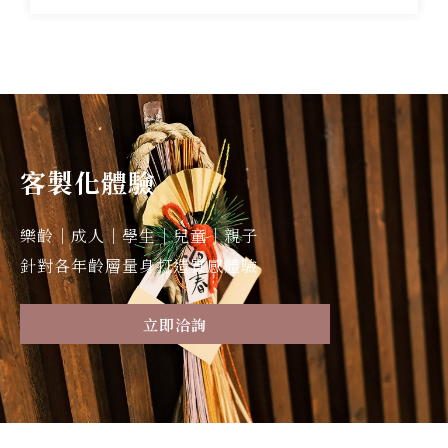
客製化體驗
​樂齡｜成人｜學生｜兒童｜親子​
針對各年齡層量身打造質感體驗​​
立即洽詢