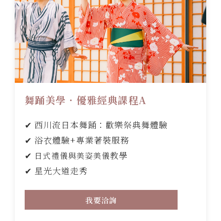
舞踊美學．優雅經典課程A
✔ 西川流日本舞踊：歡樂祭典舞體驗
✔ 浴衣體驗+專業著裝服務
✔
教學
日式禮儀與美姿美儀
✔ 星光大道走秀
我要洽詢