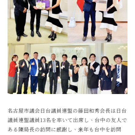
名古屋市議会日台議員連盟の藤田和秀会長は日台
議員連盟議員13名を率いて出席し、台中の友人で
ある陳局長の訪問に感謝し、来年も台中を訪問