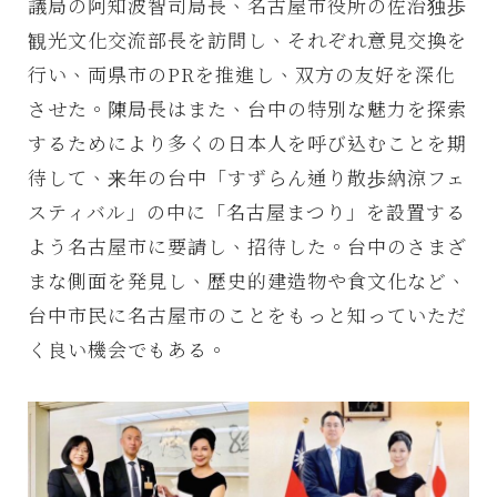
議局の阿知波智司局長、名古屋市役所の佐治独歩
観光文化交流部長を訪問し、それぞれ意見交換を
行い、両県市のPRを推進し、双方の友好を深化
させた。陳局長はまた、台中の特別な魅力を探索
するためにより多くの日本人を呼び込むことを期
待して、来年の台中「すずらん通り散歩納涼フェ
スティバル」の中に「名古屋まつり」を設置する
よう名古屋市に要請し、招待した。台中のさまざ
まな側面を発見し、歴史的建造物や食文化など、
台中市民に名古屋市のことをもっと知っていただ
く良い機会でもある。