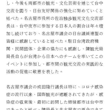
し、今後も両都市の観光、文化芸術を通じて台中
交流を図り、日台友好関係の強化に努めていくと
述べた。名古屋市役所の佐治独歩観光文化交流部
長は、台中夜市に参加する日本人の割合は年々増
加し続けており、名古屋市議会の日台議員連盟の
皆様に感謝していると述べた。駐日台湾政府機
関、民間団体、企業の協力にも感謝し、陳観光局
局長自らが台湾から日本へのチームを率いてこの
イベントに参加し、都市間の観光交流の実践的な
活動の促進に敬意を表した。
名古屋市議会の成田隆行議長は特に、コロナ感染
症の流行以来、国際観光が遮断されてきたが、感
染症の収束後、最初に訪問した姉妹都市は台中市
であったと述べ、陳局長と名古屋市で再会できて