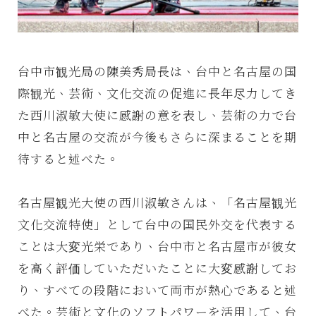
台中市観光局の陳美秀局長は、台中と名古屋の国
際観光、芸術、文化交流の促進に長年尽力してき
た西川淑敏大使に感謝の意を表し、芸術の力で台
中と名古屋の交流が今後もさらに深まることを期
待すると述べた。
名古屋観光大使の西川淑敏さんは、「名古屋観光
文化交流特使」として台中の国民外交を代表する
ことは大変光栄であり、台中市と名古屋市が彼女
を高く評価していただいたことに大変感謝してお
り、すべての段階において両市が熱心であると述
べた。芸術と文化のソフトパワーを活用して、台