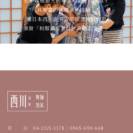
台中規模最大的專業和服著付團隊，
具豐富的團體著付經驗，
獲日本西川流名古屋總部和服教室
頒發「和服講座著付師合格認定證 」
電 話
04-2321-1178 / 0965-659-668