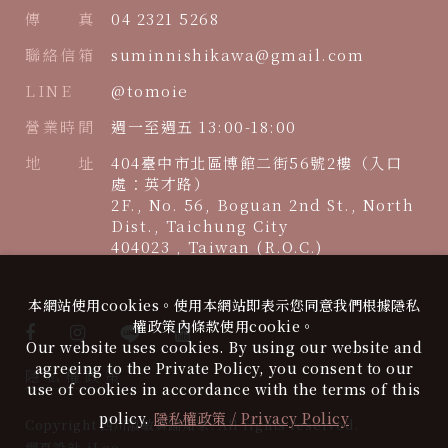
傳 真
04 2321 5268
聯絡信箱
suminnishikawa@gmail.com
LINE
@tomoie
營業時間
週一至週五 13:00-18:00
地 址
404臺中市北區博館二街56號2樓（入口
處：英才路）
2F., No. 56, Boguan 2nd St., North
Dist., Taichung City
404023 , Taiwan (R.O.C.)
本網站使用cookies。使用本網站即表示您同意我們根據隱私
權政策內條款使用cookie。
Our website uses cookies. By using our website and
agreeing to the Private Policy, you consent to our
隱私權政策
use of cookies in accordance with the terms of this
policy.
隱私權政策 / Privacy Policy
Copyright 西川淑敏舞踊知家. All rights reserved.
網頁設計
-
iLeo