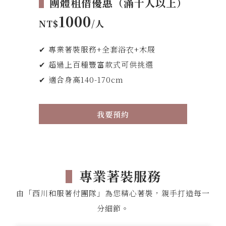
▌
團體租借優惠（滿十人以上）
1000
NT$
/人
✔ 專業著裝服務+全套浴衣+木屐
✔ 超過上百種豐富款式可供挑選
✔ 適合身高140-170cm
我要預約
▌
專業著裝服務
由「西川和服著付團隊」為您精心著裝，親手打造每一
分細節。